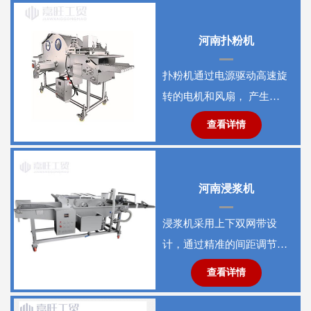
座皆能
河南扑粉机
扑粉机通过电源驱动高速旋
转的电机和风扇， 产生强
劲气流吸入粉末状扑粉剂，
查看详情
并通过导管输送到喷嘴均匀
喷洒
河南浸浆机
浸浆机采用上下双网带设
计，通过精准的间距调节，
可适配不同规格的食材或材
查看详情
料。这种设计确保产品在浸
浆过程