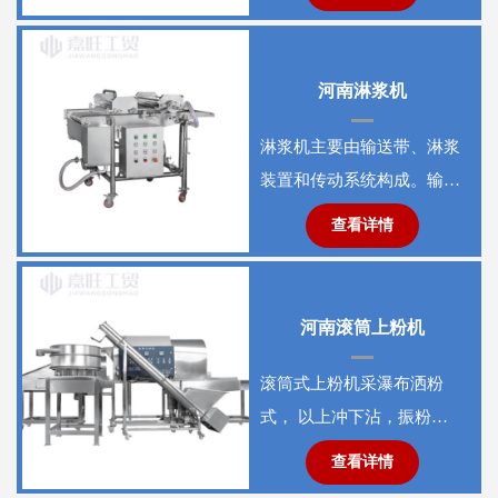
是通过机械作用将物料破
碎、混
河南淋浆机
淋浆机主要由输送带、淋浆
装置和传动系统构成。输送
带采用食品级304不锈钢材
查看详情
质， 通过变频调速实现3-
河南滚筒上粉机
滚筒式上粉机采瀑布洒粉
式， 以上冲下沾，振粉装
置使产品裹屑均匀，外表美
查看详情
观，制成率高，裹浆裹粉机