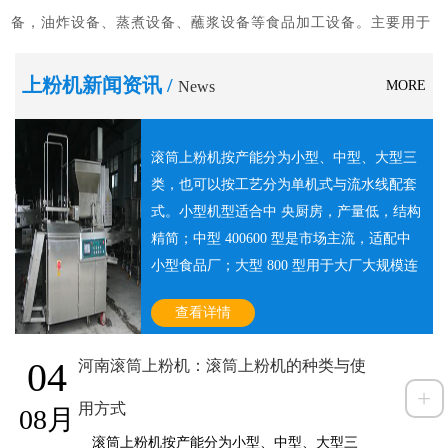
备，油炸设备、蒸煮设备、蘸浆设备等食品加工设备。主要用于
休闲类、肉食类、调理类、面食类、蔬菜类、水产类等食品。满
上粉机新闻资讯 /
足不同客户的需求。公司所有的设备上门指导安装调试，定期检
News
MORE
修维护。 经营理
查看详情>
滚筒上粉机按产能分为小型、中型、大型三
类，也可以按工艺分为单机式与流水线配套
式。小型机型适合中 央厨房，产量低，结构
精简；中型 400600 型是市场主流，适配中
小型食品厂；大型 800 型用于大厂大规模连
续生产。从功能上还可分为普通预上粉机型
查看详情
与加强回收型，后者带振动筛分，能过滤粉
团，回收多余粉料循环使用。标准使用流
04
河南滚筒上粉机：滚筒上粉机的种类与使
程：开机前检查滚筒、输送网带、筛分机
+
构，确认设备水平放置。将淀粉、唐扬粉等
用方式
08月
粉料投入料仓，把预处理好的块状、条状食
滚筒上粉机按产能分为小型、中型、大型三