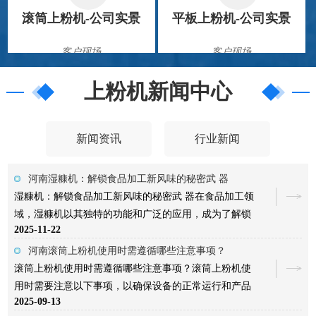
滚筒上粉机-公司实景
平板上粉机-公司实景
客户现场
客户现场
上粉机新闻中心
新闻资讯
行业新闻
河南湿糠机：解锁食品加工新风味的秘密武 器
湿糠机：解锁食品加工新风味的秘密武 器在食品加工领
滚筒上粉机-公司实景
平板上粉机-公司实景
域，湿糠机以其独特的功能和广泛的应用，成为了解锁
2025-11-22
新风味的秘密武 器。与传统的干糠机不同，湿糠机专门
客户现场
客户现场
用于将新鲜的湿糠均匀裹涂在食品表面，为食品带来更
河南滚筒上粉机使用时需遵循哪些注意事项？
加丰富的口感和风味。湿糠机的设计充 分考虑了湿糠的
滚筒上粉机使用时需遵循哪些注意事项？滚筒上粉机使
特性和食品加工的需求。它采用特殊的传送带和洒糠装
用时需要注意以下事项，以确保设备的正常运行和产品
2025-09-13
置，确保 湿糠能够均匀且紧密地附着在食品表面。同
的上粉质量：在开机前，应检查设备的电源、传动装