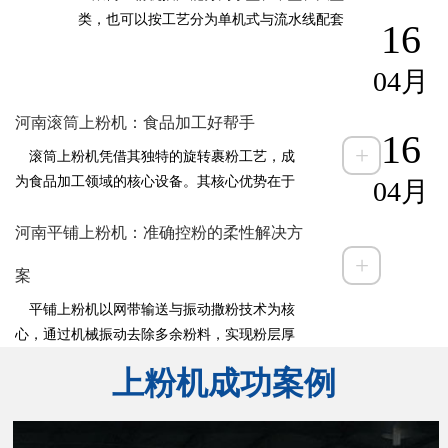
材放入进料增长机构。食材被送入旋转滚筒
类，也可以按工艺分为单机式与流水线配套
16
内部，依靠滚筒翻滚摩擦实现均匀裹粉，褶
式。小型机型适合中 央厨房，产量低，结构精
皱凹凸部位也能附着粉料。多余粉料掉落，
简
04月
经振动筛分离结块，合格粉料回收循环利
用，裹粉完成的食材从
河南滚筒上粉机：食品加工好帮手
16
+
滚筒上粉机凭借其独特的旋转裹粉工艺，成
为食品加工领域的核心设备。其核心优势在于
04月
通过360°翻滚实现食材与粉料的
河南平铺上粉机：准确控粉的柔性解决方
+
案
平铺上粉机以网带输送与振动撒粉技术为核
心，通过机械振动去除多余粉料，实现粉层厚
度0.1-5mm的可调控制。其优势在于适配
上粉机成功案例