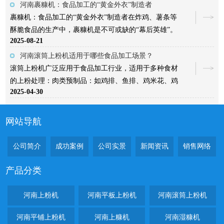
时，设备配备的压辊和风刀系统，能够进一步压实湿糠
置、滚筒及振动装置等是否正常，以及设备内部是否有
河南裹糠机：食品加工的“黄金外衣”制造者
并去除多余粉料，使食品表面更加整洁美观。湿糠机的
异物。按照正确的开机顺序启动设备，先开启滚筒开
裹糠机：食品加工的“黄金外衣”制造者在炸鸡、薯条等
应用范围广泛，特别适用于需要保持湿润口感的食品加
关，再开启入料开关、出料开关等。在上粉过程中，应
酥脆食品的生产中，裹糠机是不可或缺的“幕后英雄”。
工。例如，在肉类加工中，湿糠机可以为肉排、鸡块等
2025-08-21
控制粉料的投放量，避免过多或过少导致上粉不均匀。
它通过机械化的精 准操作，为食材裹上一层均匀的面包
食品裹上一层湿润的糠层，使其在油炸后更加酥脆多
同时，应定期观察上粉成效，及时调整设备参数。严禁
糠或面粉，赋予食物金黄酥脆的口感与诱人外观。裹糠
河南滚筒上粉机适用于哪些食品加工场景？
汁。在水产加工领域，
在设备运行过程中将手伸入滚筒或振动装置内，以免发
机的核心原理是“三段式工艺”：食材先经上浆机均匀裹
滚筒上粉机广泛应用于食品加工行业，适用于多种食材
生意外。工作结束后，应先关闭粉料投放装置，再关闭
附面糊，随后进入裹糠机，通过滚筒或振动筛的翻动，
的上粉处理：肉类预制品：如鸡排、鱼排、鸡米花、鸡
滚筒和振动装置，清理设备内部的残留粉料和杂质。
2025-04-30
使面包糠均匀粘附；最后经风冷或油炸定型，完成“黄金
块、鱼块、琵琶腿、香辣翅根、翅中、盐酥鸡味块等，
外衣”的塑造。其优势在于效率与稳定性——相比人工操
通过裹粉增加产品的口感和风味。油炸食品：如天妇罗
作，裹糠机可实现每小时处理数百公斤食材，且糠层厚
等，裹粉后油炸可保持食材原有风味，避免直接炸焦。
网站导航
度误差控制在毫米级，确保每一块炸物的品质一致。现
冷冻调理食品：如汉堡肉饼、麦乐鸡块、土豆饼、南瓜
代裹糠机还融入了智能化设计，如可调节的裹糠强度、
饼、肉串等，裹粉后便于冷冻保存和后续加工。海鲜产
公司简介
成功案例
公司实景
新闻资讯
销售网络
自动清洁系统等，适应不同食材的加工需求。从快餐连
品：如鱼片、鱼排、虾仁、鱿鱼块、扇贝等，裹粉后油
锁店到中 央
炸可增加产品的口感和外观。其他食材：如蔬菜类食材
产品分类
（如藕盒、茄盒）也可通过滚筒上粉机进行裹粉处理。
河南上粉机
河南平板上粉机
河南滚筒上粉机
河南平铺上粉机
河南上糠机
河南湿糠机