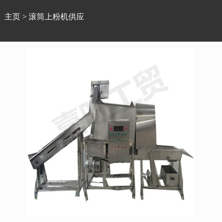
主页
>
滚筒上粉机供应